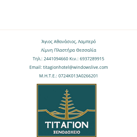
Άγιος Αθανάσιος, Λαμπερό
Λίμνη Πλαστήρα Θεσσαλία
Τηλ.: 2441094660 Κιν.: 6937289915
Email:
titagionhotel@windowslive.com
Μ.Η.Τ.Ε.: 0724K013A0266201