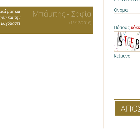
Όνομα
ακά μας και
Μπάμπης - Σοφία
ηση και την
(15/12/2016)
! Ευχόμαστε
Πόσους
κόκ
Κείμενο